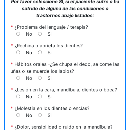
Por favor seleccione SI, si el paciente sufre o ha
sufrido de alguna de las condiciones o
trastornos abajo listados:
*
¿Problema del lenguaje / terapia?
No
Si
*
¿Rechina o aprieta los dientes?
No
Si
*
Hábitos orales -¿Se chupa el dedo, se come las
uñas o se muerde los labios?
No
Si
*
¿Lesión en la cara, mandíbula, dientes o boca?
No
Si
*
¿Molestia en los dientes o encías?
No
Si
*
¿Dolor, sensibilidad o ruido en la mandíbula?