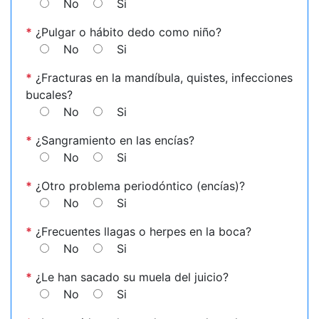
No
Si
*
¿Pulgar o hábito dedo como niño?
No
Si
*
¿Fracturas en la mandíbula, quistes, infecciones
bucales?
No
Si
*
¿Sangramiento en las encías?
No
Si
*
¿Otro problema periodóntico (encías)?
No
Si
*
¿Frecuentes llagas o herpes en la boca?
No
Si
*
¿Le han sacado su muela del juicio?
No
Si